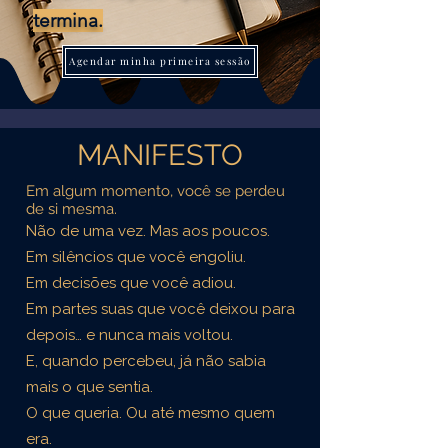
termina.
Agendar minha primeira sessão
MANIFESTO
Em algum momento, você se perdeu
de si mesma.
Não de uma vez. Mas aos poucos.
Em silêncios que você engoliu.
Em decisões que você adiou.
Em partes suas que você deixou para
depois… e nunca mais voltou.
E, quando percebeu, já não sabia
mais o que sentia.
O que queria. Ou até mesmo quem
era.