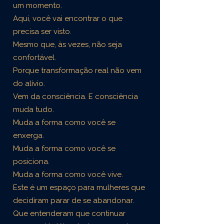
um momento.
Aqui, você vai encontrar o que
precisa ser visto.
Mesmo que, às vezes, não seja
confortável.
Porque transformação real não vem
do alívio.
Vem da consciência.
E consciência
muda tudo.
Muda a forma como você se
enxerga.
Muda a forma como você se
posiciona.
Muda a forma como você vive.
Este é um espaço para mulheres que
decidiram parar de se abandonar.
Que entenderam que continuar