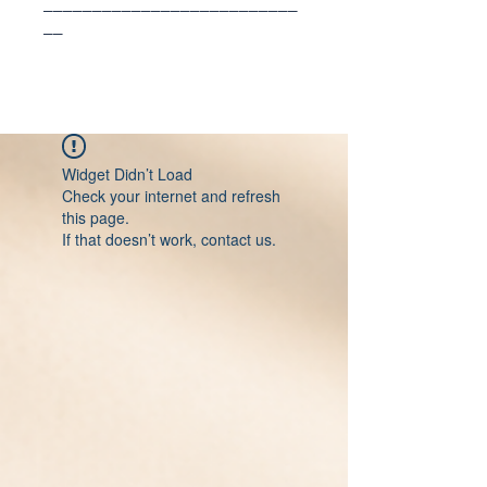
──────────────────────────
──
Widget Didn’t Load
Check your internet and refresh
this page.
If that doesn’t work, contact us.