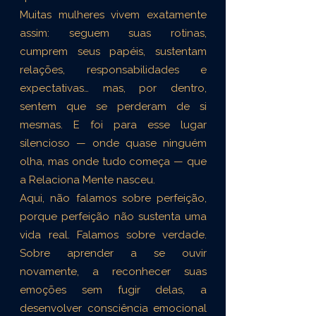
Muitas mulheres vivem exatamente
assim: seguem suas rotinas,
cumprem seus papéis, sustentam
relações, responsabilidades e
expectativas… mas, por dentro,
sentem que se perderam de si
mesmas. E foi para esse lugar
silencioso — onde quase ninguém
olha, mas onde tudo começa — que
a Relaciona Mente nasceu.
Aqui, não falamos sobre perfeição,
porque perfeição não sustenta uma
vida real. Falamos sobre verdade.
Sobre aprender a se ouvir
novamente, a reconhecer suas
emoções sem fugir delas, a
desenvolver consciência emocional