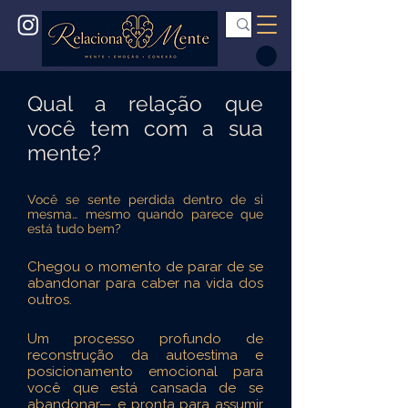
Qual a relação que
você tem com a sua
mente?
Você se sente perdida dentro de si
mesma… mesmo quando parece que
está tudo bem?
Chegou o momento de parar de se
abandonar para caber na vida dos
outros.
Um processo profundo de
reconstrução da autoestima e
posicionamento emocional para
você que está cansada de se
abandonar— e pronta para assumir