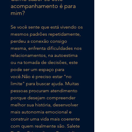
acompanhamento é para
mim?
Se você sente que está vivendo os
mesmos padrões repetidamente,
perdeu a conexão consigo
mesma, enfrenta dificuldades nos
relacionamentos, na autoestima
ou na tomada de decisões, este
pode ser um espaço para
você.Não é preciso estar "no
limite" para buscar ajuda. Muitas
pessoas procuram atendimento
porque desejam compreender
melhor sua história, desenvolver
mais autonomia emocional e
construir uma vida mais coerente
com quem realmente são. Salete