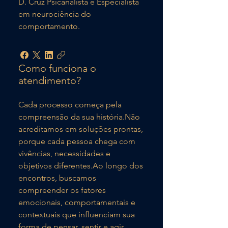
D. Cruz Psicanalista e Especialista
em neurociência do
comportamento.
Como funciona o
atendimento?
Cada processo começa pela
compreensão da sua história.Não
acreditamos em soluções prontas,
porque cada pessoa chega com
vivências, necessidades e
objetivos diferentes.Ao longo dos
encontros, buscamos
compreender os fatores
emocionais, comportamentais e
contextuais que influenciam sua
forma de pensar, sentir e agir,