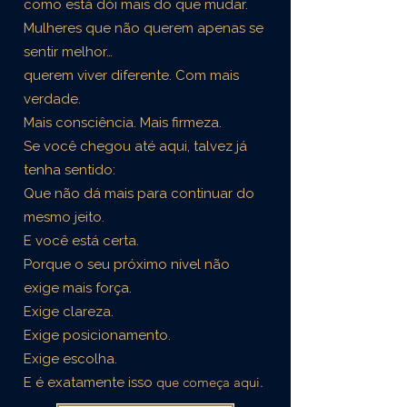
como está dói mais do que mudar.
Mulheres que não querem apenas se
sentir melhor…
querem viver diferente.
Com mais
verdade.
Mais consciência. Mais firmeza.
Se você chegou até aqui, talvez já
tenha sentido:
Que não dá mais para continuar do
mesmo jeito.
E você está certa.
Porque o seu próximo nível não
exige mais força.
Exige clareza.
Exige posicionamento.
Exige escolha.
que começa aqui.
E é exatamente isso