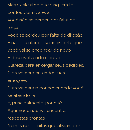
Mas existe algo que ninguém te
contou com clareza:
Você não se perdeu por falta de
força.
Você se perdeu por falta de direção.
E não é tentando ser mais forte que
você vai se encontrar de novo.
É desenvolvendo clareza.
Clareza para enxergar seus padrões.
Clareza para entender suas
emoções.
Clareza para reconhecer onde você
se abandona…
e, principalmente, por quê.
Aqui, você não vai encontrar
respostas prontas.
Nem frases bonitas que aliviam por