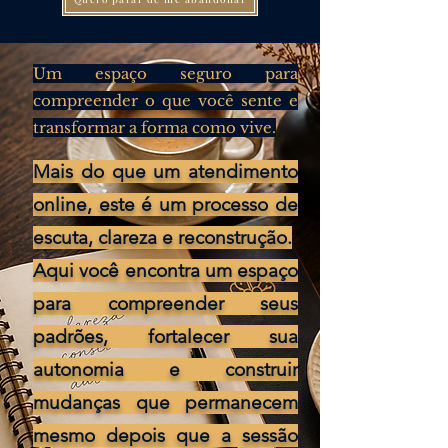
Um espaço seguro para
compreender o que você sente e
transformar a forma como vive.
Mais do que um atendimento
online, este é um processo de
escuta, clareza e reconstrução.
Aqui você encontra um espaço
para compreender seus
padrões, fortalecer sua
autonomia e construir
mudanças que permanecem
mesmo depois que a sessão