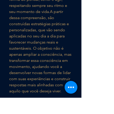
respeitando sempre seu ritmo e
seu momento de vida.A partir
dessa compreensão, são
construídas estratégias práticas e
personalizadas, que vão sendo
aplicadas no seu dia a dia para
favorecer mudanças reais e
sustentáveis. O objetivo não é
apenas ampliar a consciência, mas
transformar essa consciência em
movimento, ajudando você a
desenvolver novas formas de lidar
com suas experiências e construir
respostas mais alinhadas com
aquilo que você deseja viver.
O atendimento é apenas