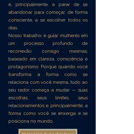
e, principalmente, a parar de se
abandonar para começar, de forma
consciente, a se escolher todos os
dias.
Nosso trabalho é guiar mulheres em
um processo profundo de
reconexão consigo mesmas,
baseado em clareza, consciência e
protagonismo. Porque quando você
transforma a forma como se
relaciona com você mesma, tudo ao
seu redor começa a mudar — suas
escolhas, seus limites, seus
relacionamentos e, principalmente, a
forma como você se enxerga e se
posiciona no mundo.
Quero parar de me abandonar