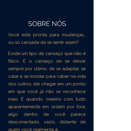
SOBRE NÓS
Você está pronta para mudanças…
ou só cansada de se sentir assim?
Existe um tipo de cansaço que não é
físico. É o cansaço de se deixar
sempre por último, de se adaptar, se
calar e se moldar para caber na vida
dos outros, até chegar em um ponto
em que você já não se reconhece
mais. É quando, mesmo com tudo
aparentemente em ordem por fora,
algo dentro de você parece
desconectado, vazio, distante de
quem você realmente é.